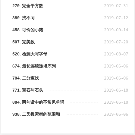
279. 完全平方数
2019-07-31
389. 找不同
2019-07-12
458. 可怜的小猪
2019-09-14
507. 完美数
2019-07-20
520. 检测大写字母
2019-08-07
674. 最长连续递增序列
2019-06-06
704. 二分查找
2019-06-06
771. 宝石与石头
2019-06-18
884. 两句话中的不常见单词
2019-06-18
938. 二叉搜索树的范围和
2019-06-06