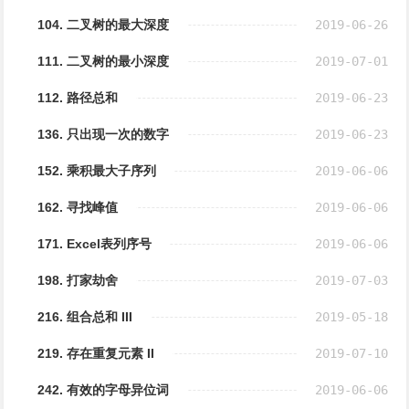
104. 二叉树的最大深度
2019-06-26
111. 二叉树的最小深度
2019-07-01
112. 路径总和
2019-06-23
136. 只出现一次的数字
2019-06-23
152. 乘积最大子序列
2019-06-06
162. 寻找峰值
2019-06-06
171. Excel表列序号
2019-06-06
198. 打家劫舍
2019-07-03
216. 组合总和 III
2019-05-18
219. 存在重复元素 II
2019-07-10
242. 有效的字母异位词
2019-06-06